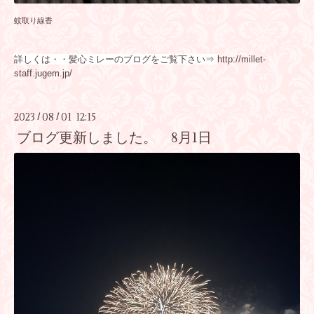
蚊取り線香
詳しくは・・髪心ミレーのブログをご覧下さい⇒
http://millet-
staff.jugem.jp/
2023
08
01 12:15
/
/
ブログ更新しました。 8月1日