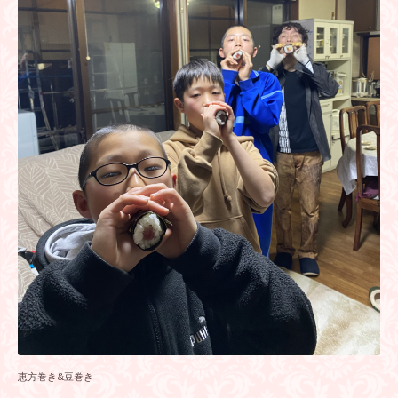
恵方巻き&豆巻き