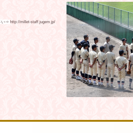
さい⇒
http://millet-staff.jugem.jp/