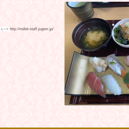
さい⇒
http://millet-staff.jugem.jp/